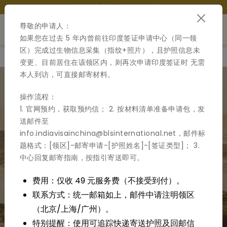
欢迎来到印度签证申请中心-中国
尊敬的申请人：
如果您在过去 5 年内曾前往印度签证申请中心（同一领
区）完成过生物信息采集（指纹+照片），且护照信息未
主页
关于我们
如何申请签证
签证申请程序
签证费
变更、目前居住在该领区内，则再次申请印度签证时 无需
本人到访，可直接邮寄材料。
操作流程：
1. 官网预约，获取预约信； 2. 按材料清单准备申请包，发
送邮件至
info.indiavisainchina@blsinternational.net，邮件标
题格式：[领区]-邮寄申请-[护照姓名]-[签证类型]； 3.
中心回复邮寄指南，按指引寄送即可。
费用：仅收 49 元服务费（不接受到付）。
联系方式：统一邮箱如上，邮件中请注明领区
（北京/上海/广州）。
特别提醒：使用可追踪快递寄送护照及回邮信