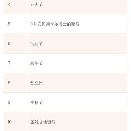
4
开斋节
5
B·R·安贝德卡尔博士的诞辰
6
劳动节
7
端午节
8
独立日
9
中秋节
10
圣雄甘地诞辰