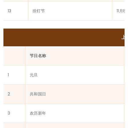
13
排灯节
11月8
上
节日名称
1
元旦
2
共和国日
3
农历新年