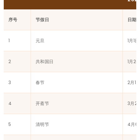
序号
节假日
日期
1
元旦
1月1日
2
共和国日
1月2
3
春节
2月1
4
开斋节
3月2
5
清明节
4月6