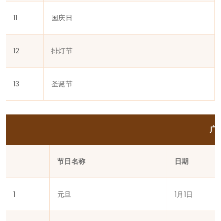
11
国庆日
12
排灯节
13
圣诞节
广
节日名称
日期
1
元旦
1月1日