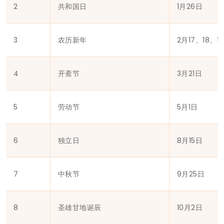
2
共和国日
1月26日
3
农历新年
2月17、18、1
4
开斋节
3月21日
5
劳动节
5月1日
6
独立日
8月15日
7
中秋节
9月25日
8
圣雄甘地诞辰
10月2日